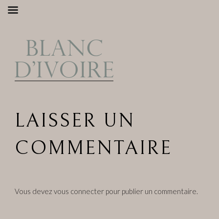
Aller
au
contenu
principal
LAISSER UN
COMMENTAIRE
Vous devez
vous connecter
pour publier un commentaire.