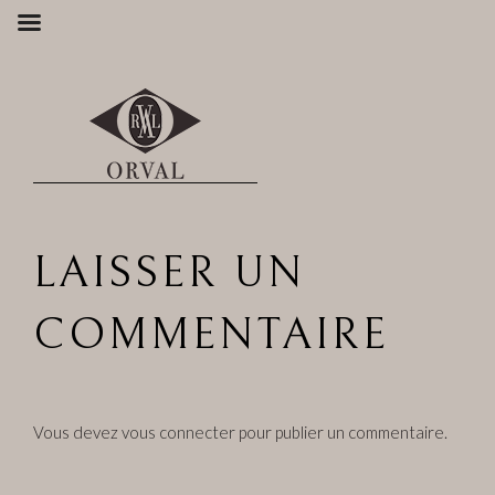
Aller
au
contenu
principal
LAISSER UN
COMMENTAIRE
Vous devez
vous connecter
pour publier un commentaire.